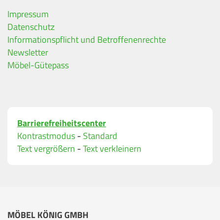
Impressum
Datenschutz
Ihre Kontaktdaten
Informationspflicht und Betroffenenrechte
Alle mit Stern gekennzeichneten Felder sind Pfli
Name
*
Newsletter
Möbel-Gütepass
Bitte geben Sie Ihren vollständigen Namen ein.
E-Mail-Adresse
*
Barrierefreiheitscenter
Bitte geben Sie eine gültige E-Mail-Adresse ein.
Kontrastmodus
-
Standard
Telefon
*
Text vergrößern
-
Text verkleinern
Ihr Wunschtermin / Rückruf
MÖBEL KÖNIG GMBH