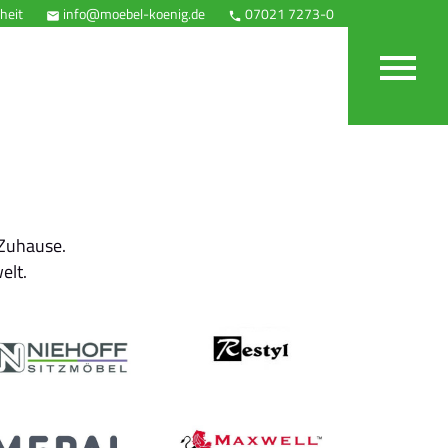
heit
info@moebel-koenig.de
07021 7273-0
Anfahrt



 Zuhause.
elt.