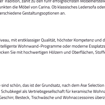
r Tradition, zählt zu den fünf erfolgreichsten Möbelherstel
punkten die Möbel von Carina. Ob klassisches Ledersofa ode
erschiedene Gestaltungsoptionen an.
eau, mit erstklassiger Qualität, höchster Kompetenz und d
intelligente Wohnwand-Programme oder moderne Essplatzs
tdecken Sie mit hochwertigen Hölzern und Oberflächen, Stof
e sind schön, das ist der Grundsatz, nach dem Ase Selectio
 Schubkegel als Vertriebsgesellschaft für keramische Wohn
schirr, Besteck, Tischwäsche und Wohnaccessoires überzeu