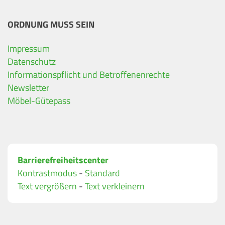
ORDNUNG MUSS SEIN
Impressum
Datenschutz
Ihre Kontaktdaten
Informationspflicht und Betroffenenrechte
Alle mit Stern gekennzeichneten Felder sind Pfli
Name
*
Newsletter
Möbel-Gütepass
Bitte geben Sie Ihren vollständigen Namen ein.
E-Mail-Adresse
*
Barrierefreiheitscenter
Bitte geben Sie eine gültige E-Mail-Adresse ein.
Kontrastmodus
-
Standard
Telefon
*
Text vergrößern
-
Text verkleinern