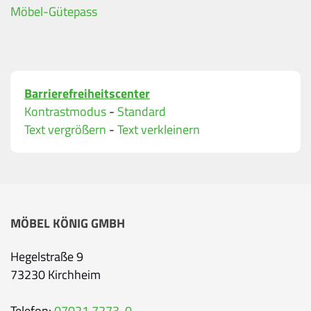
Möbel-Gütepass
Ihre Kontaktdaten
Alle mit Stern gekennzeichneten Felder sind Pf
Name
*
Barrierefreiheitscenter
Kontrastmodus
-
Standard
Bitte geben Sie Ihren vollständigen Namen ei
Text vergrößern
-
Text verkleinern
E-Mail-Adresse
*
Bitte geben Sie eine gültige E-Mail-Adresse ei
Telefon
*
MÖBEL KÖNIG GMBH
Hegelstraße 9
73230 Kirchheim
Ihr Wunschtermin / Rückruf
Telefon:
07021 7273-0