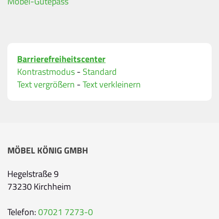
Möbel-Gütepass
Bitte geben Sie Ihren vollständigen Namen ein.
E-Mail-Adresse
*
Barrierefreiheitscenter
Bitte geben Sie eine gültige E-Mail-Adresse ein.
Kontrastmodus
-
Standard
Telefon
*
Text vergrößern
-
Text verkleinern
Ihr Wunschtermin / Rückruf
MÖBEL KÖNIG GMBH
Bitte wählen
Hegelstraße 9
73230 Kirchheim
Wählen Sie aus, ob Sie einen Termin wünschen
Datum
Telefon:
07021 7273-0