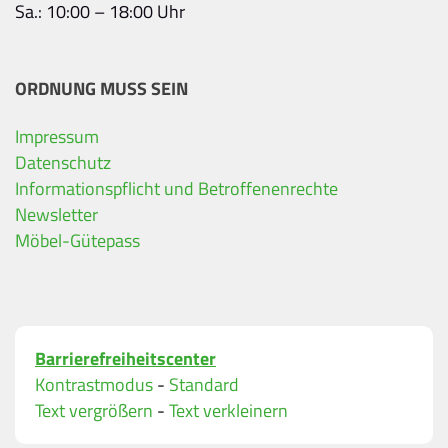
Sa.: 10:00 – 18:00 Uhr
ORDNUNG MUSS SEIN
Impressum
Ihre Kontaktdaten
Datenschutz
Informationspflicht und Betroffenenrechte
Alle mit Stern gekennzeichneten Felder sind Pfli
Name
*
Newsletter
Möbel-Gütepass
Bitte geben Sie Ihren vollständigen Namen ein.
E-Mail-Adresse
*
Barrierefreiheitscenter
Bitte geben Sie eine gültige E-Mail-Adresse ein.
Kontrastmodus
-
Standard
Telefon
*
Text vergrößern
-
Text verkleinern