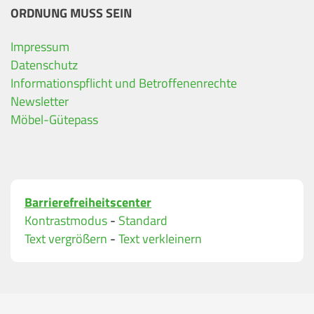
ORDNUNG MUSS SEIN
Impressum
Ihre Kontaktdaten
Datenschutz
Informationspflicht und Betroffenenrechte
Alle mit Stern gekennzeichneten Felder sind Pfli
Name
*
Newsletter
Möbel-Gütepass
Bitte geben Sie Ihren vollständigen Namen ein.
E-Mail-Adresse
*
Barrierefreiheitscenter
Bitte geben Sie eine gültige E-Mail-Adresse ein.
Kontrastmodus
-
Standard
Telefon
*
Text vergrößern
-
Text verkleinern