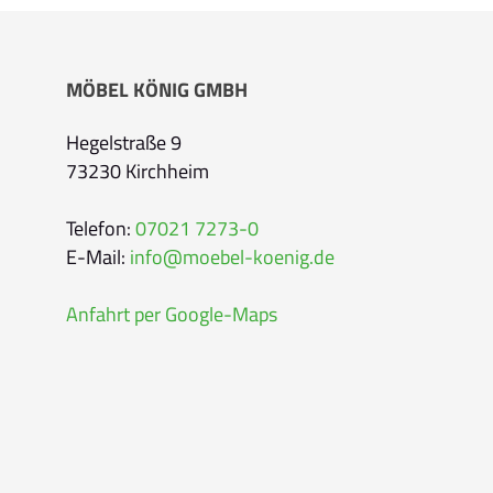
Bitte geben Sie Ihren vollständigen Namen 
MÖBEL KÖNIG GMBH
E-Mail-Adresse
*
Hegelstraße 9
73230 Kirchheim
Bitte geben Sie eine gültige E-Mail-Adresse 
Telefon
*
Telefon:
07021 7273-0
E-Mail:
info@moebel-koenig.de
Anfahrt per Google-Maps
Ihr Wunschtermin /
Rückruf
Bitte wählen