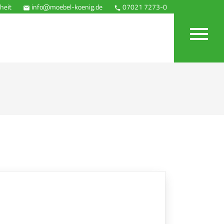
heit
info@moebel-koenig.de
07021 7273-0
Anfahrt


