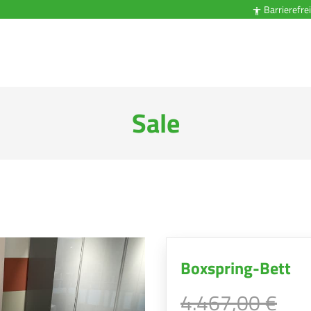
Barrierefrei

Sale
Boxspring-Bett
4.467,00 €