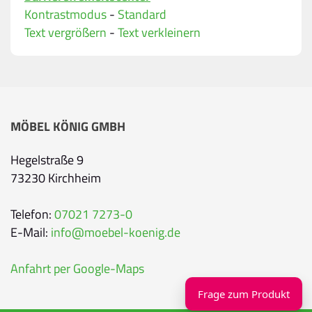
Bitte geben Sie eine gültige E-Mail-Adresse ein.
Kontrastmodus
-
Standard
Telefon
*
Text vergrößern
-
Text verkleinern
Ihr Wunschtermin / Rückruf
MÖBEL KÖNIG GMBH
Bitte wählen
Hegelstraße 9
73230 Kirchheim
Wählen Sie aus, ob Sie einen Termin wünschen
Datum
Telefon:
07021 7273-0
E-Mail:
info@moebel-koenig.de
Sie können ein Datum ab übermorgen auswähl
Anfahrt per Google-Maps
Uhrzeit
Frage zum Produkt