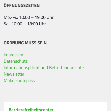
ÖFFNUNGSZEITEN
Mo.-Fr.: 10:00 – 19:00 Uhr
Sa.: 10:00 – 18:00 Uhr
ORDNUNG MUSS SEIN
Impressum
Ihre Kontaktdaten
Datenschutz
Informationspflicht und Betroffenenrechte
Alle mit Stern gekennzeichneten Felder sind Pfli
Name
*
Newsletter
Möbel-Gütepass
Bitte geben Sie Ihren vollständigen Namen ein.
E-Mail-Adresse
*
Barrierefreiheitscenter