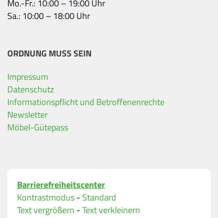
Mo.-Fr.: 10:00 – 19:00 Uhr
Sa.: 10:00 – 18:00 Uhr
ORDNUNG MUSS SEIN
Impressum
Ihre Kontaktdaten
Datenschutz
Informationspflicht und Betroffenenrechte
Alle mit Stern gekennzeichneten Felder sind Pfli
Name
*
Newsletter
Möbel-Gütepass
Bitte geben Sie Ihren vollständigen Namen ein.
E-Mail-Adresse
*
Barrierefreiheitscenter
Bitte geben Sie eine gültige E-Mail-Adresse ein.
Kontrastmodus
-
Standard
Telefon
*
Text vergrößern
-
Text verkleinern