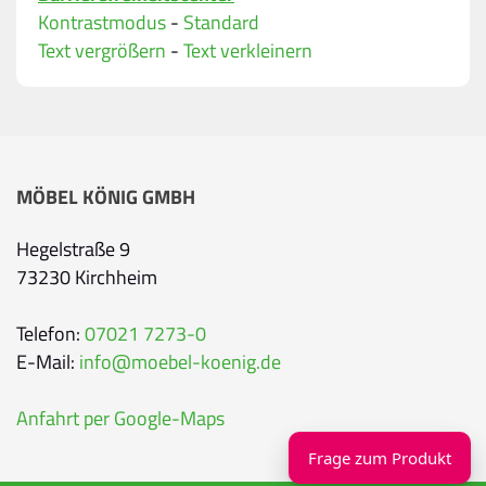
Bitte geben Sie eine gültige E-Mail-Adresse ein.
Kontrastmodus
-
Standard
Telefon
*
Text vergrößern
-
Text verkleinern
Ihr Wunschtermin / Rückruf
MÖBEL KÖNIG GMBH
Bitte wählen
Hegelstraße 9
73230 Kirchheim
Wählen Sie aus, ob Sie einen Termin wünschen
Datum
Telefon:
07021 7273-0
E-Mail:
info@moebel-koenig.de
Sie können ein Datum ab übermorgen auswähl
Anfahrt per Google-Maps
Uhrzeit
Frage zum Produkt