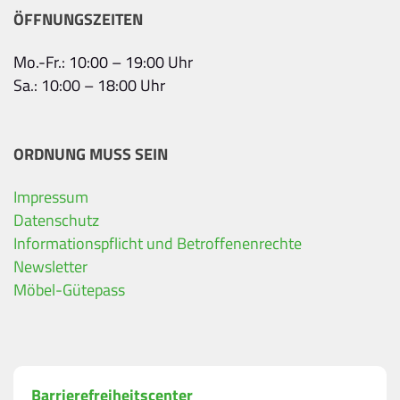
ÖFFNUNGSZEITEN
Mo.-Fr.: 10:00 – 19:00 Uhr
Sa.: 10:00 – 18:00 Uhr
ORDNUNG MUSS SEIN
Impressum
Ihre Kontaktdaten
Datenschutz
Informationspflicht und Betroffenenrechte
Alle mit Stern gekennzeichneten Felder sind Pfli
Name
*
Newsletter
Möbel-Gütepass
Bitte geben Sie Ihren vollständigen Namen ein.
E-Mail-Adresse
*
Barrierefreiheitscenter