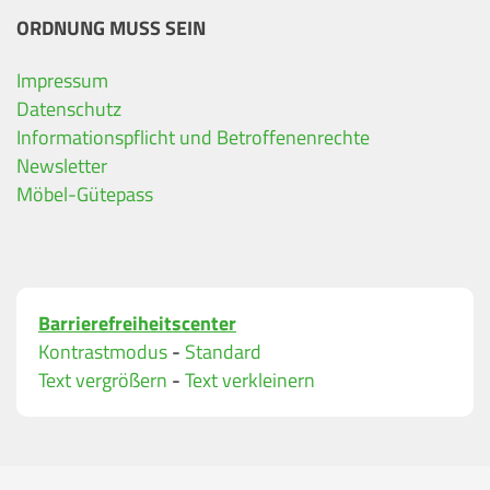
ORDNUNG MUSS SEIN
Impressum
Ihre Kontaktdaten
Datenschutz
Informationspflicht und Betroffenenrechte
Alle mit Stern gekennzeichneten Felder sind Pfli
Name
*
Newsletter
Möbel-Gütepass
Bitte geben Sie Ihren vollständigen Namen ein.
E-Mail-Adresse
*
Barrierefreiheitscenter
Bitte geben Sie eine gültige E-Mail-Adresse ein.
Kontrastmodus
-
Standard
Telefon
*
Text vergrößern
-
Text verkleinern