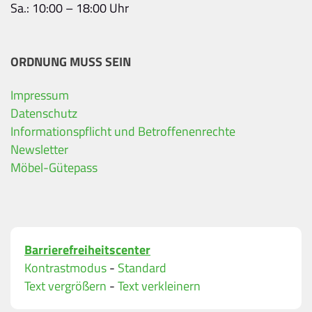
Sa.: 10:00 – 18:00 Uhr
ORDNUNG MUSS SEIN
Impressum
Ihre Kontaktdaten
Datenschutz
Informationspflicht und Betroffenenrechte
Alle mit Stern gekennzeichneten Felder sind Pfli
Name
*
Newsletter
Möbel-Gütepass
Bitte geben Sie Ihren vollständigen Namen ein.
E-Mail-Adresse
*
Barrierefreiheitscenter
Bitte geben Sie eine gültige E-Mail-Adresse ein.
Kontrastmodus
-
Standard
Telefon
*
Text vergrößern
-
Text verkleinern