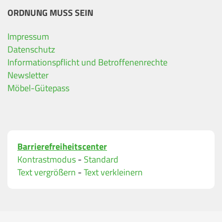
ORDNUNG MUSS SEIN
Impressum
Ihre Kontaktdaten
Datenschutz
Informationspflicht und Betroffenenrechte
Alle mit Stern gekennzeichneten Felder sind Pfli
Name
*
Newsletter
Möbel-Gütepass
Bitte geben Sie Ihren vollständigen Namen ein.
E-Mail-Adresse
*
Barrierefreiheitscenter
Bitte geben Sie eine gültige E-Mail-Adresse ein.
Kontrastmodus
-
Standard
Telefon
*
Text vergrößern
-
Text verkleinern