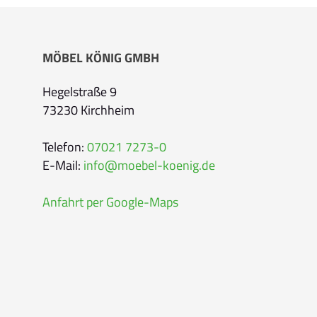
Bitte geben Sie Ihren vollständigen Namen 
MÖBEL KÖNIG GMBH
E-Mail-Adresse
*
Hegelstraße 9
73230 Kirchheim
Bitte geben Sie eine gültige E-Mail-Adresse 
Telefon
*
Telefon:
07021 7273-0
E-Mail:
info@moebel-koenig.de
Anfahrt per Google-Maps
Ihr Wunschtermin /
Rückruf
Bitte wählen