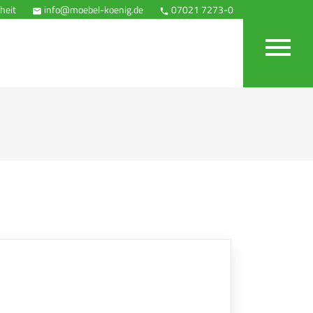
heit
info@moebel-koenig.de
07021 7273-0
Anfahrt


