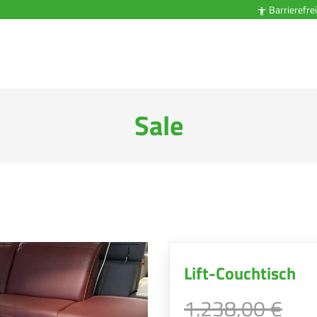
Barrierefrei

Sale
Lift-Couchtisch
1.238,00 €