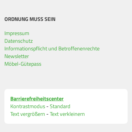
ORDNUNG MUSS SEIN
Impressum
Datenschutz
Ihre Kontaktdaten
Informationspflicht und Betroffenenrechte
Alle mit Stern gekennzeichneten Felder sind Pfli
Name
*
Newsletter
Möbel-Gütepass
Bitte geben Sie Ihren vollständigen Namen ein.
E-Mail-Adresse
*
Barrierefreiheitscenter
Bitte geben Sie eine gültige E-Mail-Adresse ein.
Kontrastmodus
-
Standard
Telefon
*
Text vergrößern
-
Text verkleinern