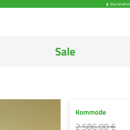
Barrierefrei

Sale
Kommode
2.586,00 €