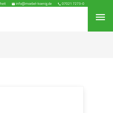
heit
info@moebel-koenig.de
07021 7273-0
Anfahrt


