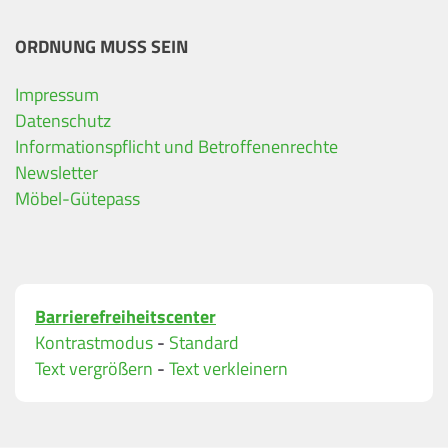
ORDNUNG MUSS SEIN
Impressum
Ihre Kontaktdaten
Datenschutz
Informationspflicht und Betroffenenrechte
Alle mit Stern gekennzeichneten Felder sind Pfli
Name
*
Newsletter
Möbel-Gütepass
Bitte geben Sie Ihren vollständigen Namen ein.
E-Mail-Adresse
*
Barrierefreiheitscenter
Bitte geben Sie eine gültige E-Mail-Adresse ein.
Kontrastmodus
-
Standard
Telefon
*
Text vergrößern
-
Text verkleinern