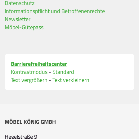
Datenschutz
Ihre Kontaktdaten
Informationspflicht und Betroffenenrechte
Alle mit Stern gekennzeichneten Felder sind Pfli
Name
*
Newsletter
Möbel-Gütepass
Bitte geben Sie Ihren vollständigen Namen ein.
E-Mail-Adresse
*
Barrierefreiheitscenter
Bitte geben Sie eine gültige E-Mail-Adresse ein.
Kontrastmodus
-
Standard
Telefon
*
Text vergrößern
-
Text verkleinern
Ihr Wunschtermin / Rückruf
MÖBEL KÖNIG GMBH
Bitte wählen
Hegelstraße 9