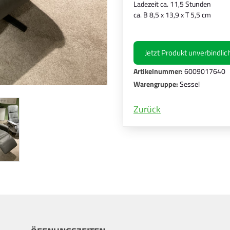
Ladezeit ca. 11,5 Stunden
ca. B 8,5 x 13,9 x T 5,5 cm
Jetzt Produkt unverbindli
Artikelnummer:
6009017640
Warengruppe:
Sessel
Zurück