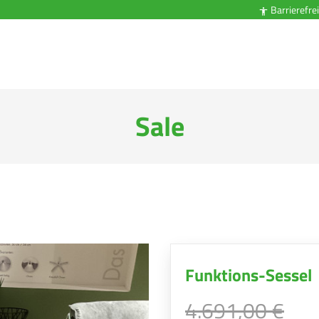
Barrierefrei

Sale
Funktions-Sessel
4.691,00 €