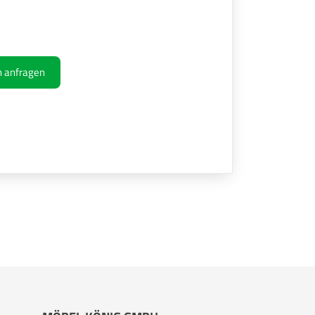
ch anfragen
Ihre Kontaktdaten
Alle mit Stern gekennzeichneten Felder sind 
Name
*
Bitte geben Sie Ihren vollständigen Namen 