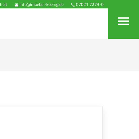
heit
info@moebel-koenig.de
07021 7273-0
Anfahrt


