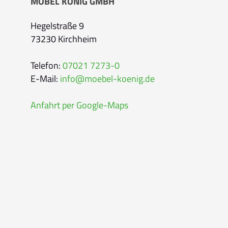
MÖBEL KÖNIG GMBH
E-Mail-Adresse
*
Hegelstraße 9
73230 Kirchheim
Bitte geben Sie eine gültige E-Mail-Adresse 
Telefon
*
Telefon:
07021 7273-0
E-Mail:
info@moebel-koenig.de
Anfahrt per Google-Maps
Ihr Wunschtermin /
Rückruf
Bitte wählen
Wählen Sie aus, ob Sie einen Termin wünsc
Datum