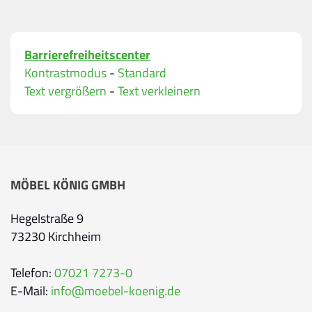
Bitte geben Sie Ihren vollständigen Namen ein.
E-Mail-Adresse
*
Barrierefreiheitscenter
Bitte geben Sie eine gültige E-Mail-Adresse ein.
Kontrastmodus
-
Standard
Telefon
*
Text vergrößern
-
Text verkleinern
Ihr Wunschtermin / Rückruf
MÖBEL KÖNIG GMBH
Bitte wählen
Hegelstraße 9
73230 Kirchheim
Wählen Sie aus, ob Sie einen Termin wünschen
Datum
Telefon:
07021 7273-0
E-Mail:
info@moebel-koenig.de