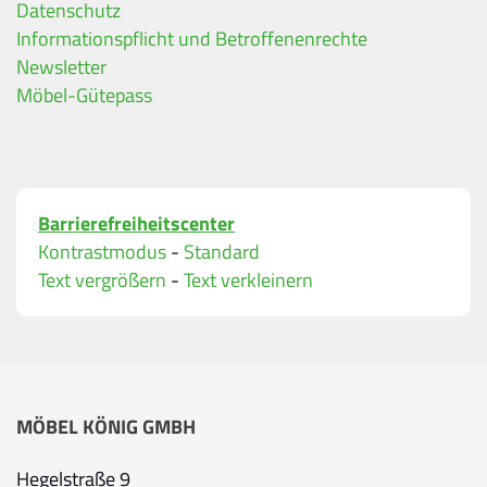
Datenschutz
Ihre Kontaktdaten
Informationspflicht und Betroffenenrechte
Alle mit Stern gekennzeichneten Felder sind Pfli
Name
*
Newsletter
Möbel-Gütepass
Bitte geben Sie Ihren vollständigen Namen ein.
E-Mail-Adresse
*
Barrierefreiheitscenter
Bitte geben Sie eine gültige E-Mail-Adresse ein.
Kontrastmodus
-
Standard
Telefon
*
Text vergrößern
-
Text verkleinern
Ihr Wunschtermin / Rückruf
MÖBEL KÖNIG GMBH
Bitte wählen
Hegelstraße 9