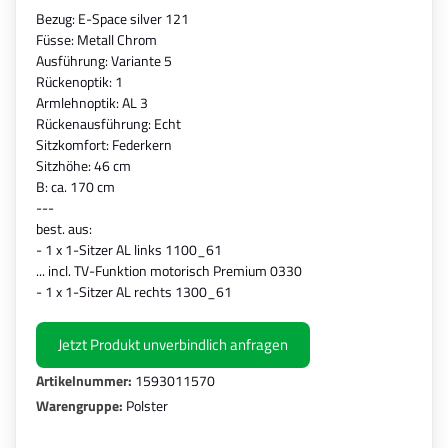
Bezug: E-Space silver 121
Füsse: Metall Chrom
Ausführung: Variante 5
Rückenoptik: 1
Armlehnoptik: AL 3
Rückenausführung: Echt
Sitzkomfort: Federkern
Sitzhöhe: 46 cm
B: ca. 170 cm
---
best. aus:
- 1 x 1-Sitzer AL links 1100_61
... incl. TV-Funktion motorisch Premium 0330
- 1 x 1-Sitzer AL rechts 1300_61
Jetzt Produkt unverbindlich anfragen
Artikelnummer:
1593011570
Warengruppe:
Polster