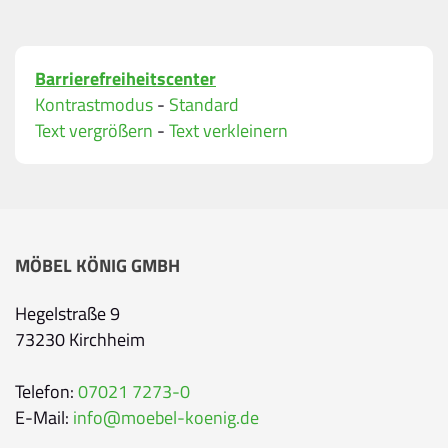
Bitte geben Sie Ihren vollständigen Namen ein.
E-Mail-Adresse
*
Barrierefreiheitscenter
Bitte geben Sie eine gültige E-Mail-Adresse ein.
Kontrastmodus
-
Standard
Telefon
*
Text vergrößern
-
Text verkleinern
Ihr Wunschtermin / Rückruf
MÖBEL KÖNIG GMBH
Bitte wählen
Hegelstraße 9
73230 Kirchheim
Wählen Sie aus, ob Sie einen Termin wünschen
Datum
Telefon:
07021 7273-0
E-Mail:
info@moebel-koenig.de