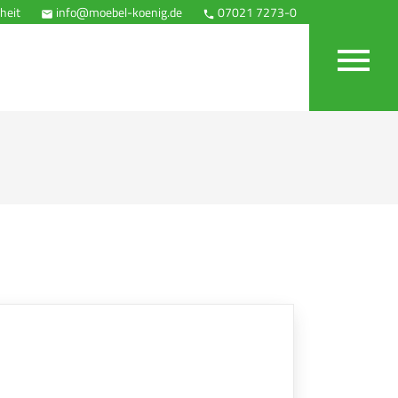
heit
info@moebel-koenig.de
07021 7273-0
Anfahrt


