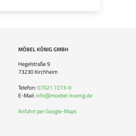
Ihre Kontaktdaten
Alle mit Stern gekennzeichneten Felder sind 
Name
*
Bitte geben Sie Ihren vollständigen Namen 
MÖBEL KÖNIG GMBH
E-Mail-Adresse
*
Hegelstraße 9
73230 Kirchheim
Bitte geben Sie eine gültige E-Mail-Adresse 
Telefon
*
Telefon:
07021 7273-0
E-Mail:
info@moebel-koenig.de
Anfahrt per Google-Maps
Ihr Wunschtermin /
Rückruf