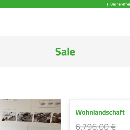
Barrierefrei

Sale
Wohnlandschaft
6.796,00 €