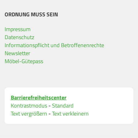
ORDNUNG MUSS SEIN
Impressum
Ihre Kontaktdaten
Datenschutz
Informationspflicht und Betroffenenrechte
Alle mit Stern gekennzeichneten Felder sind Pfli
Name
*
Newsletter
Möbel-Gütepass
Bitte geben Sie Ihren vollständigen Namen ein.
E-Mail-Adresse
*
Barrierefreiheitscenter
Bitte geben Sie eine gültige E-Mail-Adresse ein.
Kontrastmodus
-
Standard
Telefon
*
Text vergrößern
-
Text verkleinern