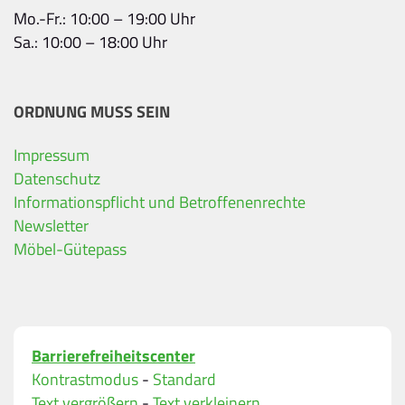
Mo.-Fr.: 10:00 – 19:00 Uhr
Sa.: 10:00 – 18:00 Uhr
ORDNUNG MUSS SEIN
Impressum
Ihre Kontaktdaten
Datenschutz
Informationspflicht und Betroffenenrechte
Alle mit Stern gekennzeichneten Felder sind Pfli
Name
*
Newsletter
Möbel-Gütepass
Bitte geben Sie Ihren vollständigen Namen ein.
E-Mail-Adresse
*
Barrierefreiheitscenter
Bitte geben Sie eine gültige E-Mail-Adresse ein.
Kontrastmodus
-
Standard
Telefon
*
Text vergrößern
-
Text verkleinern