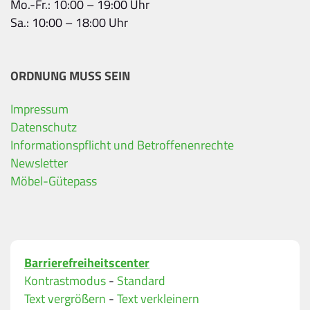
Mo.-Fr.: 10:00 – 19:00 Uhr
Sa.: 10:00 – 18:00 Uhr
ORDNUNG MUSS SEIN
Impressum
Ihre Kontaktdaten
Datenschutz
Informationspflicht und Betroffenenrechte
Alle mit Stern gekennzeichneten Felder sind Pfli
Name
*
Newsletter
Möbel-Gütepass
Bitte geben Sie Ihren vollständigen Namen ein.
E-Mail-Adresse
*
Barrierefreiheitscenter
Bitte geben Sie eine gültige E-Mail-Adresse ein.
Kontrastmodus
-
Standard
Telefon
*
Text vergrößern
-
Text verkleinern