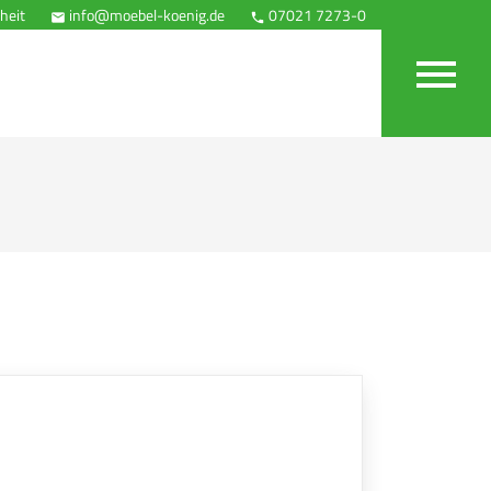
heit
info@moebel-koenig.de
07021 7273-0
Anfahrt


