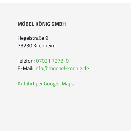
Bitte geben Sie Ihren vollständigen Namen 
MÖBEL KÖNIG GMBH
E-Mail-Adresse
*
Hegelstraße 9
73230 Kirchheim
Bitte geben Sie eine gültige E-Mail-Adresse 
Telefon
*
Telefon:
07021 7273-0
E-Mail:
info@moebel-koenig.de
Anfahrt per Google-Maps
Ihr Wunschtermin /
Rückruf
Bitte wählen