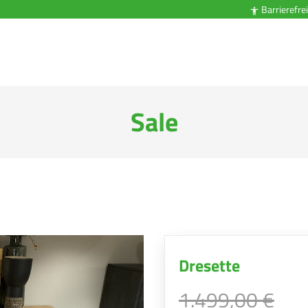
Barrierefrei

Sale
Dresette
1.499,00 €