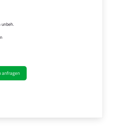
 unbeh.
en
ch anfragen
Ihre Kontaktdaten
Alle mit Stern gekennzeichneten Felder sind 
Name
*