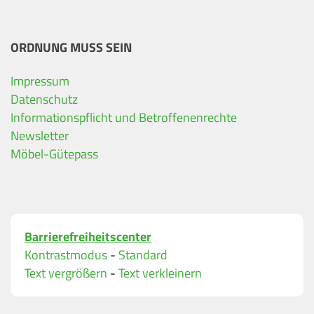
ORDNUNG MUSS SEIN
Impressum
Ihre Kontaktdaten
Datenschutz
Informationspflicht und Betroffenenrechte
Alle mit Stern gekennzeichneten Felder sind Pfli
Name
*
Newsletter
Möbel-Gütepass
Bitte geben Sie Ihren vollständigen Namen ein.
E-Mail-Adresse
*
Barrierefreiheitscenter
Bitte geben Sie eine gültige E-Mail-Adresse ein.
Kontrastmodus
-
Standard
Telefon
*
Text vergrößern
-
Text verkleinern