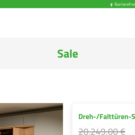
Barrierefrei

Sale
Dreh-/Falttüren-
20.249,00 €