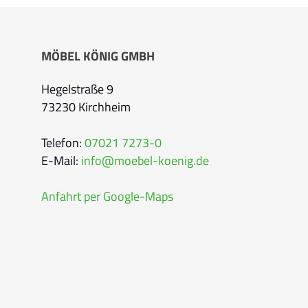
Bitte geben Sie Ihren vollständigen Namen 
MÖBEL KÖNIG GMBH
E-Mail-Adresse
*
Hegelstraße 9
73230 Kirchheim
Bitte geben Sie eine gültige E-Mail-Adresse 
Telefon
*
Telefon:
07021 7273-0
E-Mail:
info@moebel-koenig.de
Anfahrt per Google-Maps
Ihr Wunschtermin /
Rückruf
Bitte wählen