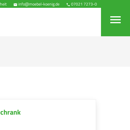
heit
info@moebel-koenig.de
07021 7273-0
Anfahrt



Schrank