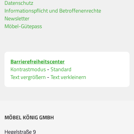
Datenschutz
Ihre Kontaktdaten
Informationspflicht und Betroffenenrechte
Alle mit Stern gekennzeichneten Felder sind Pfli
Name
*
Newsletter
Möbel-Gütepass
Bitte geben Sie Ihren vollständigen Namen ein.
E-Mail-Adresse
*
Barrierefreiheitscenter
Bitte geben Sie eine gültige E-Mail-Adresse ein.
Kontrastmodus
-
Standard
Telefon
*
Text vergrößern
-
Text verkleinern
Ihr Wunschtermin / Rückruf
MÖBEL KÖNIG GMBH
Bitte wählen
Hegelstraße 9