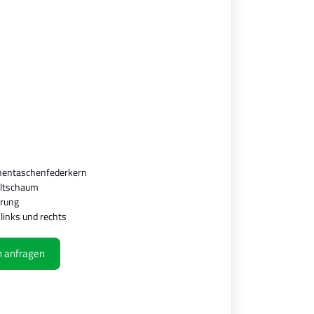
nnentaschenfederkern
altschaum
erung
 links und rechts
ch anfragen