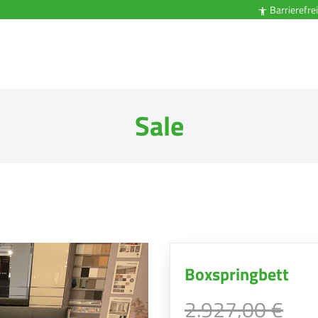
Barrierefrei

Sale
Boxspringbett
2.927,00 €