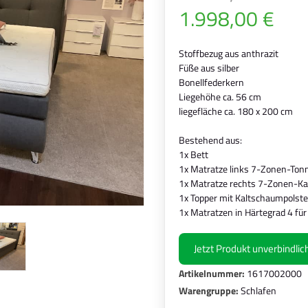
1.998,00 €
Stoffbezug aus anthrazit
Füße aus silber
Bonellfederkern
Liegehöhe ca. 56 cm
liegefläche ca. 180 x 200 cm
Bestehend aus:
1x Bett
1x Matratze links 7-Zonen-To
1x Matratze rechts 7-Zonen-K
1x Topper mit Kaltschaumpolst
1x Matratzen in Härtegrad 4 für
Jetzt Produkt unverbindli
Artikelnummer:
1617002000
Warengruppe:
Schlafen