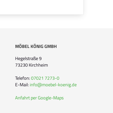
Ihre Kontaktdaten
Alle mit Stern gekennzeichneten Felder sind 
Name
*
Bitte geben Sie Ihren vollständigen Namen 
MÖBEL KÖNIG GMBH
E-Mail-Adresse
*
Hegelstraße 9
73230 Kirchheim
Bitte geben Sie eine gültige E-Mail-Adresse 
Telefon
*
Telefon:
07021 7273-0
E-Mail:
info@moebel-koenig.de
Anfahrt per Google-Maps
Ihr Wunschtermin /
Rückruf