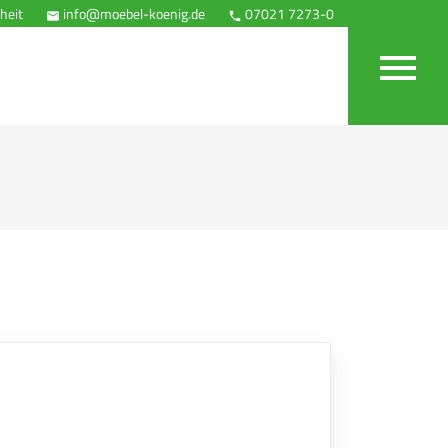
heit
info@moebel-koenig.de
07021 7273-0
Anfahrt


