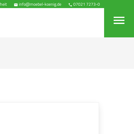
heit
info@moebel-koenig.de
07021 7273-0
Anfahrt


