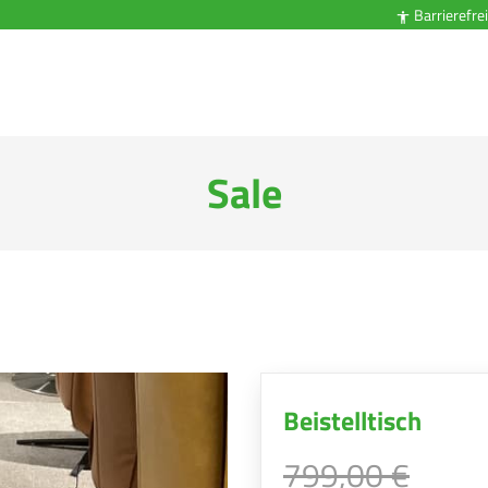
Barrierefrei

Sale
Beistelltisch
799,00 €