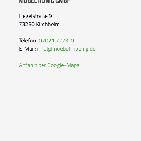
MÖBEL KÖNIG GMBH
E-Mail-Adresse
*
Hegelstraße 9
73230 Kirchheim
Bitte geben Sie eine gültige E-Mail-Adresse 
Telefon
*
Telefon:
07021 7273-0
E-Mail:
info@moebel-koenig.de
Anfahrt per Google-Maps
Ihr Wunschtermin /
Rückruf
Bitte wählen
Wählen Sie aus, ob Sie einen Termin wünsc
Datum