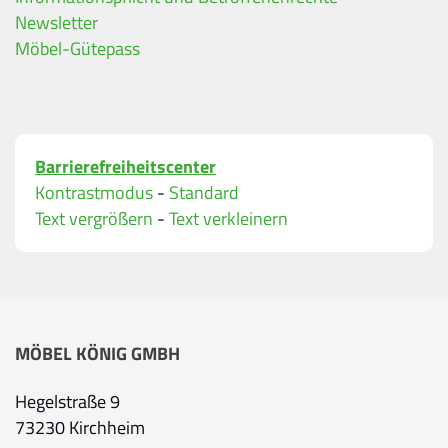
Alle mit Stern gekennzeichneten Felder sind Pfli
Name
*
Newsletter
Möbel-Gütepass
Bitte geben Sie Ihren vollständigen Namen ein.
E-Mail-Adresse
*
Barrierefreiheitscenter
Bitte geben Sie eine gültige E-Mail-Adresse ein.
Kontrastmodus
-
Standard
Telefon
*
Text vergrößern
-
Text verkleinern
Ihr Wunschtermin / Rückruf
MÖBEL KÖNIG GMBH
Bitte wählen
Hegelstraße 9
73230 Kirchheim