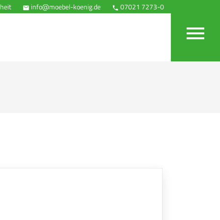
heit
info@moebel-koenig.de
07021 7273-0
Anfahrt


