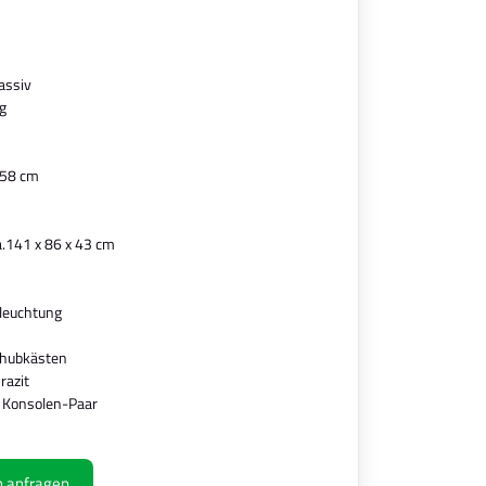
assiv
g
 58 cm
.141 x 86 x 43 cm
leuchtung
chubkästen
razit
 Konsolen-Paar
ch anfragen