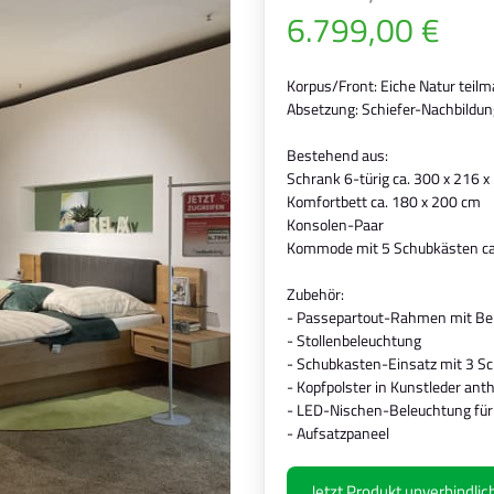
6.799,00 €
Korpus/Front: Eiche Natur teilm
Absetzung: Schiefer-Nachbildun
Bestehend aus:
Schrank 6-türig ca. 300 x 216 x
Komfortbett ca. 180 x 200 cm
Konsolen-Paar
Kommode mit 5 Schubkästen ca
Zubehör:
- Passepartout-Rahmen mit Be
- Stollenbeleuchtung
- Schubkasten-Einsatz mit 3 S
- Kopfpolster in Kunstleder anth
- LED-Nischen-Beleuchtung für
- Aufsatzpaneel
Jetzt Produkt unverbindli