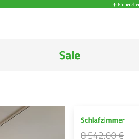
Barrierefrei

Sale
Schlafzimmer
8.542,00 €