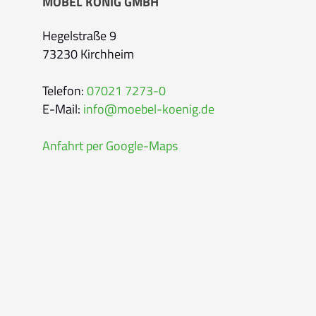
MÖBEL KÖNIG GMBH
E-Mail-Adresse
*
Hegelstraße 9
73230 Kirchheim
Bitte geben Sie eine gültige E-Mail-Adresse 
Telefon
*
Telefon:
07021 7273-0
E-Mail:
info@moebel-koenig.de
Anfahrt per Google-Maps
Ihr Wunschtermin /
Rückruf
Bitte wählen
Wählen Sie aus, ob Sie einen Termin wünsc
Datum