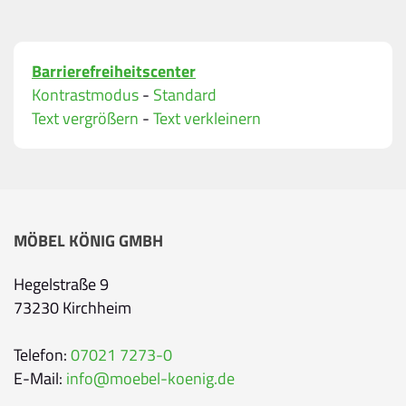
Bitte geben Sie Ihren vollständigen Namen ein.
E-Mail-Adresse
*
Barrierefreiheitscenter
Bitte geben Sie eine gültige E-Mail-Adresse ein.
Kontrastmodus
-
Standard
Telefon
*
Text vergrößern
-
Text verkleinern
Ihr Wunschtermin / Rückruf
MÖBEL KÖNIG GMBH
Bitte wählen
Hegelstraße 9
73230 Kirchheim
Wählen Sie aus, ob Sie einen Termin wünschen
Datum
Telefon:
07021 7273-0
E-Mail:
info@moebel-koenig.de