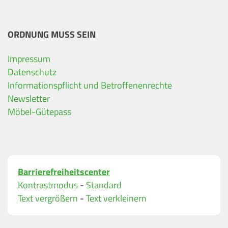
ORDNUNG MUSS SEIN
Impressum
Ihre Kontaktdaten
Datenschutz
Informationspflicht und Betroffenenrechte
Alle mit Stern gekennzeichneten Felder sind Pfli
Name
*
Newsletter
Möbel-Gütepass
Bitte geben Sie Ihren vollständigen Namen ein.
E-Mail-Adresse
*
Barrierefreiheitscenter
Bitte geben Sie eine gültige E-Mail-Adresse ein.
Kontrastmodus
-
Standard
Telefon
*
Text vergrößern
-
Text verkleinern