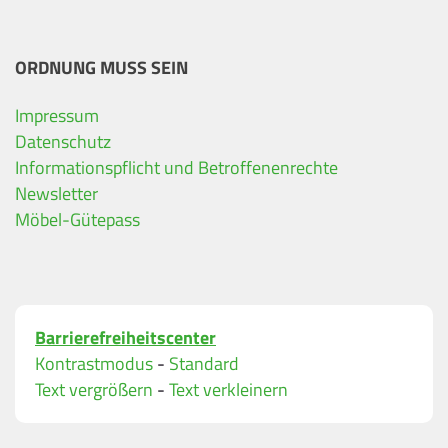
ORDNUNG MUSS SEIN
Impressum
Ihre Kontaktdaten
Datenschutz
Informationspflicht und Betroffenenrechte
Alle mit Stern gekennzeichneten Felder sind Pfli
Name
*
Newsletter
Möbel-Gütepass
Bitte geben Sie Ihren vollständigen Namen ein.
E-Mail-Adresse
*
Barrierefreiheitscenter
Bitte geben Sie eine gültige E-Mail-Adresse ein.
Kontrastmodus
-
Standard
Telefon
*
Text vergrößern
-
Text verkleinern