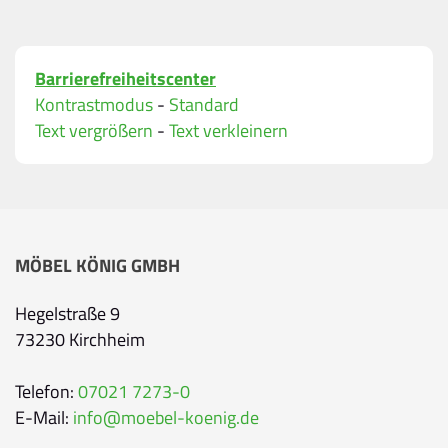
Bitte geben Sie Ihren vollständigen Namen ein.
E-Mail-Adresse
*
Barrierefreiheitscenter
Bitte geben Sie eine gültige E-Mail-Adresse ein.
Kontrastmodus
-
Standard
Telefon
*
Text vergrößern
-
Text verkleinern
Ihr Wunschtermin / Rückruf
MÖBEL KÖNIG GMBH
Bitte wählen
Hegelstraße 9
73230 Kirchheim
Wählen Sie aus, ob Sie einen Termin wünschen
Datum
Telefon:
07021 7273-0
E-Mail:
info@moebel-koenig.de