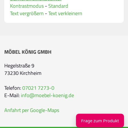
Bitte geben Sie eine gültige E-Mail-Adresse ein.
Kontrastmodus
-
Standard
Telefon
*
Text vergrößern
-
Text verkleinern
Ihr Wunschtermin / Rückruf
MÖBEL KÖNIG GMBH
Bitte wählen
Hegelstraße 9
73230 Kirchheim
Wählen Sie aus, ob Sie einen Termin wünschen
Datum
Telefon:
07021 7273-0
E-Mail:
info@moebel-koenig.de
Sie können ein Datum ab übermorgen auswähl
Anfahrt per Google-Maps
Uhrzeit
Frage zum Produkt