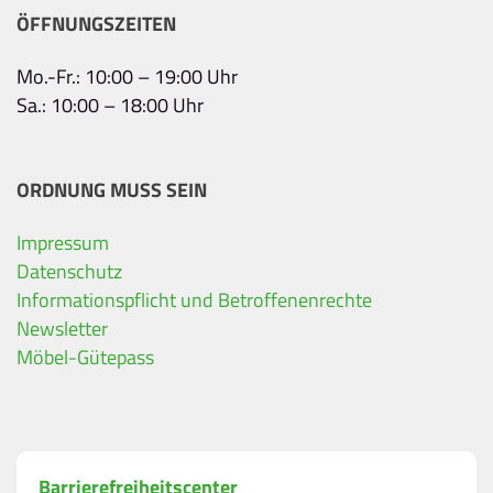
ÖFFNUNGSZEITEN
Mo.-Fr.: 10:00 – 19:00 Uhr
Sa.: 10:00 – 18:00 Uhr
ORDNUNG MUSS SEIN
Impressum
Ihre Kontaktdaten
Datenschutz
Informationspflicht und Betroffenenrechte
Alle mit Stern gekennzeichneten Felder sind Pfli
Name
*
Newsletter
Möbel-Gütepass
Bitte geben Sie Ihren vollständigen Namen ein.
E-Mail-Adresse
*
Barrierefreiheitscenter