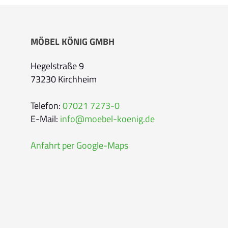
Bitte geben Sie Ihren vollständigen Namen 
MÖBEL KÖNIG GMBH
E-Mail-Adresse
*
Hegelstraße 9
73230 Kirchheim
Bitte geben Sie eine gültige E-Mail-Adresse 
Telefon
*
Telefon:
07021 7273-0
E-Mail:
info@moebel-koenig.de
Anfahrt per Google-Maps
Ihr Wunschtermin /
Rückruf
Bitte wählen