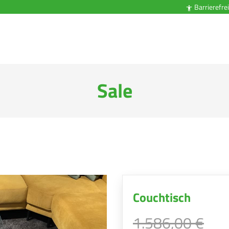
Barrierefrei

Sale
Couchtisch
1.586,00 €