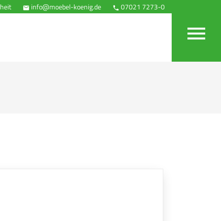
heit
info@moebel-koenig.de
07021 7273-0
Anfahrt


