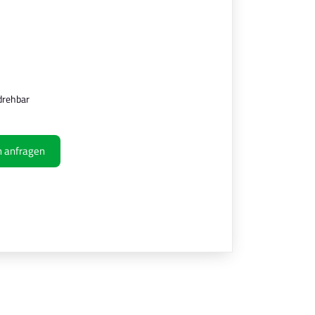
drehbar
ch anfragen
Ihre Kontaktdaten
Alle mit Stern gekennzeichneten Felder sind 
Name
*