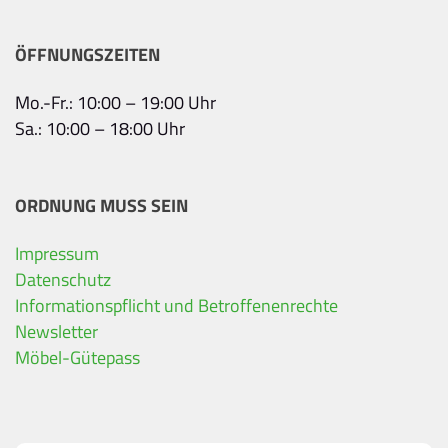
ÖFFNUNGSZEITEN
Mo.-Fr.: 10:00 – 19:00 Uhr
Sa.: 10:00 – 18:00 Uhr
ORDNUNG MUSS SEIN
Impressum
Datenschutz
Ihre Kontaktdaten
Informationspflicht und Betroffenenrechte
Alle mit Stern gekennzeichneten Felder sind Pfli
Name
*
Newsletter
Möbel-Gütepass
Bitte geben Sie Ihren vollständigen Namen ein.
E-Mail-Adresse
*