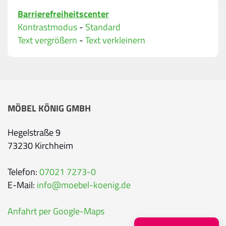
Barrierefreiheitscenter
Bitte geben Sie eine gültige E-Mail-Adresse ein.
Kontrastmodus
-
Standard
Telefon
*
Text vergrößern
-
Text verkleinern
Ihr Wunschtermin / Rückruf
MÖBEL KÖNIG GMBH
Bitte wählen
Hegelstraße 9
73230 Kirchheim
Wählen Sie aus, ob Sie einen Termin wünschen
Datum
Telefon:
07021 7273-0
E-Mail:
info@moebel-koenig.de
Sie können ein Datum ab übermorgen auswähl
Anfahrt per Google-Maps
Uhrzeit