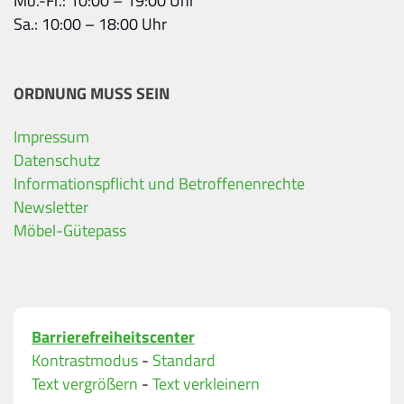
Mo.-Fr.: 10:00 – 19:00 Uhr
Sa.: 10:00 – 18:00 Uhr
ORDNUNG MUSS SEIN
Impressum
Datenschutz
Ihre Kontaktdaten
Informationspflicht und Betroffenenrechte
Alle mit Stern gekennzeichneten Felder sind Pfli
Name
*
Newsletter
Möbel-Gütepass
Bitte geben Sie Ihren vollständigen Namen ein.
E-Mail-Adresse
*
Barrierefreiheitscenter
Bitte geben Sie eine gültige E-Mail-Adresse ein.
Kontrastmodus
-
Standard
Telefon
*
Text vergrößern
-
Text verkleinern