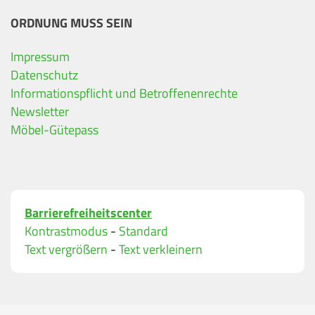
ORDNUNG MUSS SEIN
Impressum
Ihre Kontaktdaten
Datenschutz
Informationspflicht und Betroffenenrechte
Alle mit Stern gekennzeichneten Felder sind Pfli
Name
*
Newsletter
Möbel-Gütepass
Bitte geben Sie Ihren vollständigen Namen ein.
E-Mail-Adresse
*
Barrierefreiheitscenter
Bitte geben Sie eine gültige E-Mail-Adresse ein.
Kontrastmodus
-
Standard
Telefon
*
Text vergrößern
-
Text verkleinern