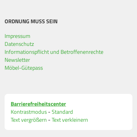
ORDNUNG MUSS SEIN
Impressum
Ihre Kontaktdaten
Datenschutz
Informationspflicht und Betroffenenrechte
Alle mit Stern gekennzeichneten Felder sind Pfli
Name
*
Newsletter
Möbel-Gütepass
Bitte geben Sie Ihren vollständigen Namen ein.
E-Mail-Adresse
*
Barrierefreiheitscenter
Bitte geben Sie eine gültige E-Mail-Adresse ein.
Kontrastmodus
-
Standard
Telefon
*
Text vergrößern
-
Text verkleinern