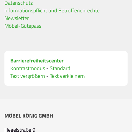
Datenschutz
Ihre Kontaktdaten
Informationspflicht und Betroffenenrechte
Alle mit Stern gekennzeichneten Felder sind Pfli
Name
*
Newsletter
Möbel-Gütepass
Bitte geben Sie Ihren vollständigen Namen ein.
E-Mail-Adresse
*
Barrierefreiheitscenter
Bitte geben Sie eine gültige E-Mail-Adresse ein.
Kontrastmodus
-
Standard
Telefon
*
Text vergrößern
-
Text verkleinern
Ihr Wunschtermin / Rückruf
MÖBEL KÖNIG GMBH
Bitte wählen
Hegelstraße 9