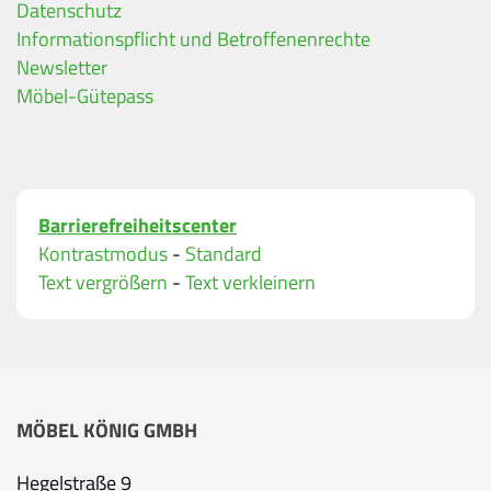
Datenschutz
Ihre Kontaktdaten
Informationspflicht und Betroffenenrechte
Alle mit Stern gekennzeichneten Felder sind Pfli
Name
*
Newsletter
Möbel-Gütepass
Bitte geben Sie Ihren vollständigen Namen ein.
E-Mail-Adresse
*
Barrierefreiheitscenter
Bitte geben Sie eine gültige E-Mail-Adresse ein.
Kontrastmodus
-
Standard
Telefon
*
Text vergrößern
-
Text verkleinern
Ihr Wunschtermin / Rückruf
MÖBEL KÖNIG GMBH
Bitte wählen
Hegelstraße 9