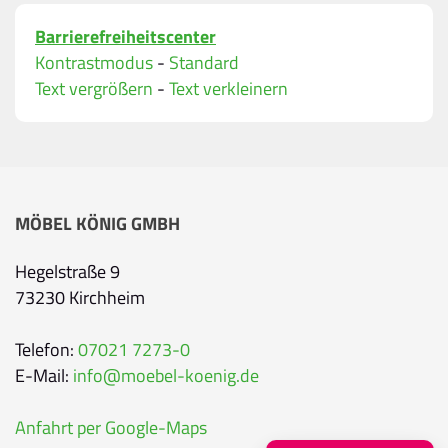
Barrierefreiheitscenter
Bitte geben Sie eine gültige E-Mail-Adresse ein.
Kontrastmodus
-
Standard
Telefon
*
Text vergrößern
-
Text verkleinern
Ihr Wunschtermin / Rückruf
MÖBEL KÖNIG GMBH
Bitte wählen
Hegelstraße 9
73230 Kirchheim
Wählen Sie aus, ob Sie einen Termin wünschen
Datum
Telefon:
07021 7273-0
E-Mail:
info@moebel-koenig.de
Sie können ein Datum ab übermorgen auswähl
Anfahrt per Google-Maps
Uhrzeit