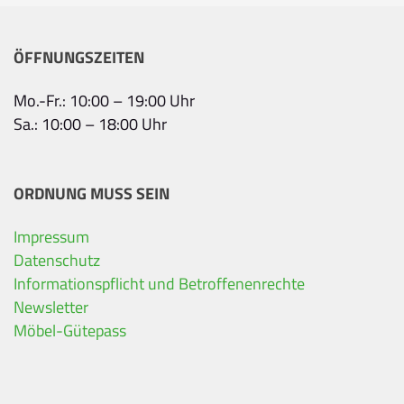
ÖFFNUNGSZEITEN
Mo.-Fr.: 10:00 – 19:00 Uhr
Sa.: 10:00 – 18:00 Uhr
ORDNUNG MUSS SEIN
Impressum
Ihre Kontaktdaten
Datenschutz
Informationspflicht und Betroffenenrechte
Alle mit Stern gekennzeichneten Felder sind Pfli
Name
*
Newsletter
Möbel-Gütepass
Bitte geben Sie Ihren vollständigen Namen ein.
E-Mail-Adresse
*