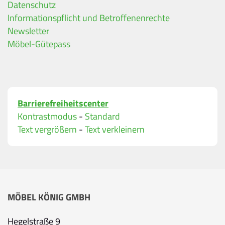
Datenschutz
Ihre Kontaktdaten
Informationspflicht und Betroffenenrechte
Alle mit Stern gekennzeichneten Felder sind Pfli
Name
*
Newsletter
Möbel-Gütepass
Bitte geben Sie Ihren vollständigen Namen ein.
E-Mail-Adresse
*
Barrierefreiheitscenter
Bitte geben Sie eine gültige E-Mail-Adresse ein.
Kontrastmodus
-
Standard
Telefon
*
Text vergrößern
-
Text verkleinern
Ihr Wunschtermin / Rückruf
MÖBEL KÖNIG GMBH
Bitte wählen
Hegelstraße 9