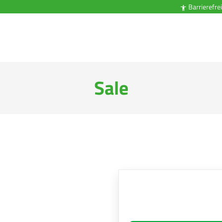
Barrierefrei

Sale